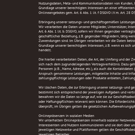
Nutzungsdaten, Meta- und Kommunikationsdaten von Kunden, I
Grundlage unserer berechtigten Interessen an einer effiziente
Onlineangebotes gem. Art. 6 Abs. 1 lit. f DSGVO i.V.m. Art. 28 
Erbringung unserer satzungs- und geschäftsgemäßen Leistunge
Wir verarbeiten die Daten unserer Mitglieder, Unterstützer, In
Art. 6 Abs. 1 lit. b. DSGVO, sofern wir ihnen gegenüber vertra
geschäftlicher Beziehung, z.B. gegenüber Mitgliedern, tätig we
Zuwendungen sind. Im Übrigen verarbeiten wir die Daten betroff
Grundlage unserer berechtigten Interessen, z.B. wenn es sich u
handelt.
Die hierbei verarbeiteten Daten, die Art, der Umfang und der Z
sich nach dem zugrundeliegenden Vertragsverhältnis. Dazu ge
Personen (z.B., Name, Adresse, etc.), als auch die Kontaktdaten (z.
Anspruch genommene Leistungen, mitgeteilte Inhalte und Info
zahlungspflichtige Leistungen oder Produkte anbieten, Zahlungs
Wir löschen Daten, die zur Erbringung unserer satzungs- und g
bestimmt sich entsprechend der jeweiligen Aufgaben und vertra
bewahren wir die Daten so lange auf, wie sie zur Geschäftsabwi
oder Haftungspflichten relevant sein können. Die Erforderlichk
überprüft; im Übrigen gelten die gesetzlichen Aufbewahrungspf
Onlinepräsenzen in sozialen Medien
Wir unterhalten Onlinepräsenzen innerhalb sozialer Netzwerke
Interessenten und Nutzern kommunizieren und sie dort über un
jeweiligen Netzwerke und Plattformen gelten die Geschäftsbed
jeweiligen Betreiber. 