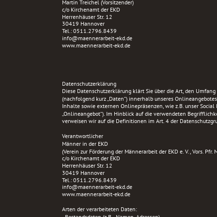
Martin Treichel (Vorsitzender)
c/o Kirchenamt der EKD
Herrenhäuser Str. 12
30419 Hannover
Tel.: 
0511.2796.8439 
info@maennerarbeit-ekd.de
www.maennerarbeit-ekd.de
Datenschutzerklärung
Diese Datenschutzerklärung klärt Sie über die Art, den Umfa
(nachfolgend kurz „Daten“) innerhalb unseres Onlineangebote
Inhalte sowie externen Onlinepräsenzen, wie z.B. unser Social
„Onlineangebot“). Im Hinblick auf die verwendeten Begrifflichkei
verweisen wir auf die Definitionen im Art. 4 der Datenschutz
Verantwortlicher
Männer in der EKD
(Verein zur Förderung der Männerarbeit der EKD e. V., Vors. Pfr. 
c/o Kirchenamt der EKD
Herrenhäuser Str. 12
30419 Hannover
Tel.: 
0511.2796.8439 
info@maennerarbeit-ekd.de
www.maennerarbeit-ekd.de
Arten der verarbeiteten Daten:
- Bestandsdaten (z.B., Namen, Adressen).