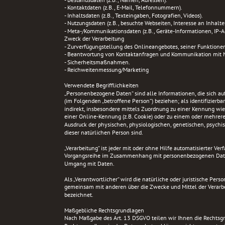
- Kontaktdaten (z.B., E-Mail, Telefonnummern).
- Inhaltsdaten (z.B., Texteingaben, Fotografien, Videos).
- Nutzungsdaten (z.B., besuchte Webseiten, Interesse an Inhalten
- Meta-/Kommunikationsdaten (z.B., Geräte-Informationen, IP-A
Zweck der Verarbeitung
- Zurverfügungstellung des Onlineangebotes, seiner Funktionen
- Beantwortung von Kontaktanfragen und Kommunikation mit 
- Sicherheitsmaßnahmen.
- Reichweitenmessung/Marketing
Verwendete Begrifflichkeiten 
„Personenbezogene Daten“ sind alle Informationen, die sich auf e
(im Folgenden „betroffene Person“) beziehen; als identifizierba
indirekt, insbesondere mittels Zuordnung zu einer Kennung wi
einer Online-Kennung (z.B. Cookie) oder zu einem oder mehrer
Ausdruck der physischen, physiologischen, genetischen, psychisc
dieser natürlichen Person sind.
„Verarbeitung“ ist jeder mit oder ohne Hilfe automatisierter Ve
Vorgangsreihe im Zusammenhang mit personenbezogenen Daten. 
Umgang mit Daten.
Als „Verantwortlicher“ wird die natürliche oder juristische Perso
gemeinsam mit anderen über die Zwecke und Mittel der Verarb
bezeichnet.
Maßgebliche Rechtsgrundlagen
Nach Maßgabe des Art. 13 DSGVO teilen wir Ihnen die Rechtsgr