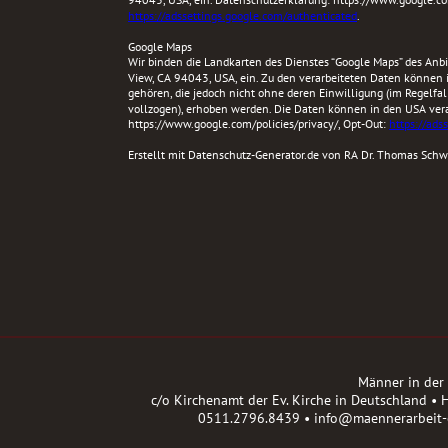
https://adssettings.google.com/authenticated
. 
Google Maps
Wir binden die Landkarten des Dienstes “Google Maps” des Anb
View, CA 94043, USA, ein. Zu den verarbeiteten Daten können 
gehören, die jedoch nicht ohne deren Einwilligung (im Regelfa
vollzogen), erhoben werden. Die Daten können in den USA vera
https://www.google.com/policies/privacy/, Opt-Out: 
https://ads
Erstellt mit Datenschutz-Generator.de von RA Dr. Thomas Schw
Männer in der
c/o Kirchenamt der Ev. Kirche in Deutschland •
0511.2796.8439 • info@maennerarbeit-e