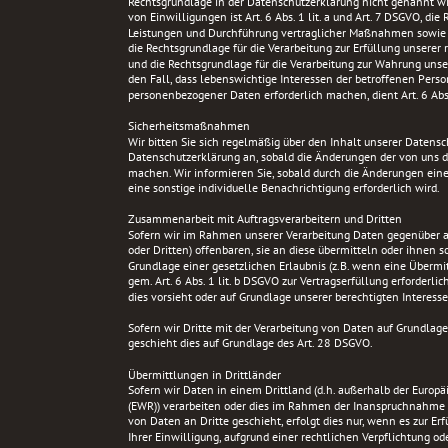
Rechtsgrundlage in der Datenschutzerklärung nicht genannt wir
von Einwilligungen ist Art. 6 Abs. 1 lit. a und Art. 7 DSGVO, die
Leistungen und Durchführung vertraglicher Maßnahmen sowie Be
die Rechtsgrundlage für die Verarbeitung zur Erfüllung unserer re
und die Rechtsgrundlage für die Verarbeitung zur Wahrung unserer
den Fall, dass lebenswichtige Interessen der betroffenen Perso
personenbezogener Daten erforderlich machen, dient Art. 6 Abs.
Sicherheitsmaßnahmen
Wir bitten Sie sich regelmäßig über den Inhalt unserer Datensc
Datenschutzerklärung an, sobald die Änderungen der von uns d
machen. Wir informieren Sie, sobald durch die Änderungen eine 
eine sonstige individuelle Benachrichtigung erforderlich wird.
Zusammenarbeit mit Auftragsverarbeitern und Dritten
Sofern wir im Rahmen unserer Verarbeitung Daten gegenüber 
oder Dritten) offenbaren, sie an diese übermitteln oder ihnen so
Grundlage einer gesetzlichen Erlaubnis (z.B. wenn eine Übermit
gem. Art. 6 Abs. 1 lit. b DSGVO zur Vertragserfüllung erforderlich
dies vorsieht oder auf Grundlage unserer berechtigten Interessen
Sofern wir Dritte mit der Verarbeitung von Daten auf Grundlage 
geschieht dies auf Grundlage des Art. 28 DSGVO.
Übermittlungen in Drittländer
Sofern wir Daten in einem Drittland (d.h. außerhalb der Europ
(EWR)) verarbeiten oder dies im Rahmen der Inanspruchnahme v
von Daten an Dritte geschieht, erfolgt dies nur, wenn es zur Erf
Ihrer Einwilligung, aufgrund einer rechtlichen Verpflichtung od