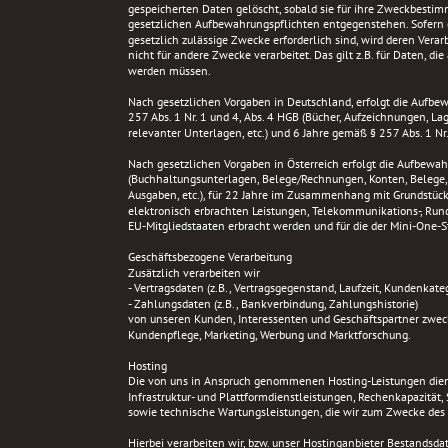
gespeicherten Daten gelöscht, sobald sie für ihre Zweckbestim
gesetzlichen Aufbewahrungspflichten entgegenstehen. Sofern di
gesetzlich zulässige Zwecke erforderlich sind, wird deren Vera
nicht für andere Zwecke verarbeitet. Das gilt z.B. für Daten, d
werden müssen.
Nach gesetzlichen Vorgaben in Deutschland, erfolgt die Aufbe
257 Abs. 1 Nr. 1 und 4, Abs. 4 HGB (Bücher, Aufzeichnungen, La
relevanter Unterlagen, etc.) und 6 Jahre gemäß § 257 Abs. 1 Nr.
Nach gesetzlichen Vorgaben in Österreich erfolgt die Aufbewah
(Buchhaltungsunterlagen, Belege/Rechnungen, Konten, Belege,
Ausgaben, etc.), für 22 Jahre im Zusammenhang mit Grundstüc
elektronisch erbrachten Leistungen, Telekommunikations-, Run
EU-Mitgliedstaaten erbracht werden und für die der Mini-One
Geschäftsbezogene Verarbeitung
Zusätzlich verarbeiten wir
- Vertragsdaten (z.B., Vertragsgegenstand, Laufzeit, Kundenkateg
- Zahlungsdaten (z.B., Bankverbindung, Zahlungshistorie)
von unseren Kunden, Interessenten und Geschäftspartner zwecks
Kundenpflege, Marketing, Werbung und Marktforschung.
Hosting
Die von uns in Anspruch genommenen Hosting-Leistungen diene
Infrastruktur- und Plattformdienstleistungen, Rechenkapazität,
sowie technische Wartungsleistungen, die wir zum Zwecke des 
Hierbei verarbeiten wir, bzw. unser Hostinganbieter Bestandsdat