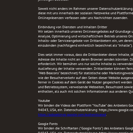
Soweit nicht anders im Rahmen unserer Datenschutzerklärung a
diese mit uns innerhalb der sozialen Netzwerke und Plattforme
Onlinepräsenzen verfassen oder uns Nachrichten zusenden.
Einbindung von Diensten und Inhalten Dritter
Wir setzen innerhalb unseres Onlineangebotes auf Grundlage uns
Analyse, Optimierung und wirtschaftlichem Betrieb unseres Onli
Inhalts- oder Serviceangebote von Drittanbietern ein, um deren I
einzubinden (nachfolgend einheitlich bezeichnet als “Inhalte”).
Dies setzt immer voraus, dass die Drittanbieter dieser Inhalte,
Adresse die Inhalte nicht an deren Browser senden könnten. Die 
erforderlich. Wir bemühen uns nur solche Inhalte zu verwenden, 
Auslieferung der Inhalte verwenden. Drittanbieter können ferne
"Web Beacons" bezeichnet) für statistische oder Marketingzwec
wie der Besucherverkehr auf den Seiten dieser Website ausge
ferner in Cookies auf dem Gerät der Nutzer gespeichert werde
und Betriebssystem, verweisende Webseiten, Besuchszeit sowi
enthalten, als auch mit solchen Informationen aus anderen Q
Youtube
Wir binden die Videos der Plattform “YouTube” des Anbieters 
94043, USA, ein. Datenschutzerklärung: https://www.google.com
https://adssettings.google.com/authenticated
. 
Google Fonts
Wir binden die Schriftarten ("Google Fonts") des Anbieters Go
94043, USA, ein. Datenschutzerklärung: https://www.google.com