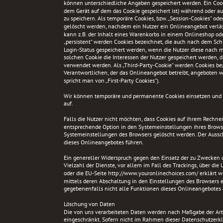
können unterschiedliche Angaben gespeichert werden. Ein Cooki
dem Gerät auf dem das Cookie gespeichert ist) während oder 
zu speichern. Als temporäre Cookies, bzw. „Session-Cookies“ ode
gelöscht werden, nachdem ein Nutzer ein Onlineangebot verläs
kann z.B. der Inhalt eines Warenkorbs in einem Onlineshop ode
„persistent“ werden Cookies bezeichnet, die auch nach dem Schl
Login-Status gespeichert werden, wenn die Nutzer diese nach
solchen Cookie die Interessen der Nutzer gespeichert werden,
verwendet werden. Als „Third-Party-Cookie“ werden Cookies be
Verantwortlichen, der das Onlineangebot betreibt, angeboten w
spricht man von „First-Party Cookies“).
Wir können temporäre und permanente Cookies einsetzen und 
auf.
Falls die Nutzer nicht möchten, dass Cookies auf ihrem Rechne
entsprechende Option in den Systemeinstellungen ihres Browse
Systemeinstellungen des Browsers gelöscht werden. Der Aussc
dieses Onlineangebotes führen.
Ein genereller Widerspruch gegen den Einsatz der zu Zwecken 
Vielzahl der Dienste, vor allem im Fall des Trackings, über di
oder die EU-Seite http://www.youronlinechoices.com/ erklärt 
mittels deren Abschaltung in den Einstellungen des Browsers er
gegebenenfalls nicht alle Funktionen dieses Onlineangebotes
Löschung von Daten
Die von uns verarbeiteten Daten werden nach Maßgabe der Art.
eingeschränkt. Sofern nicht im Rahmen dieser Datenschutzerkl