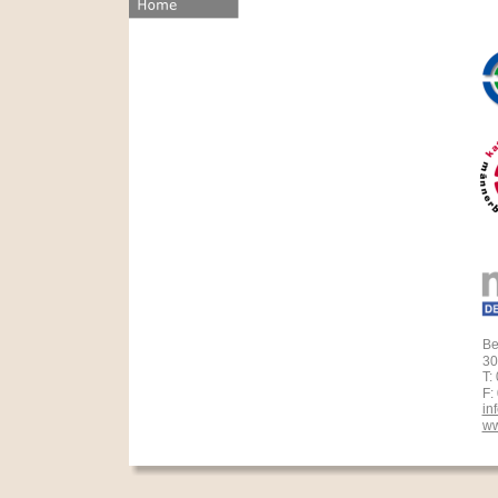
Be
30
T:
F:
in
ww