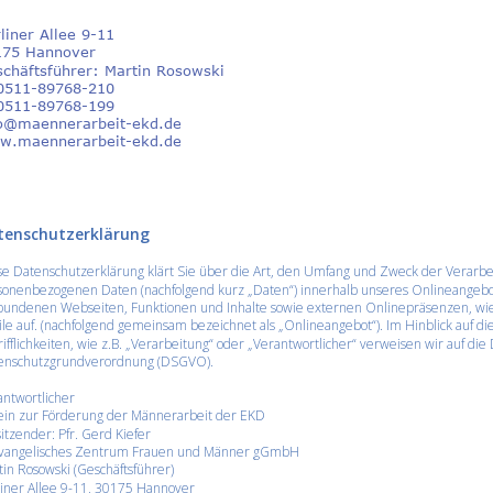
liner Allee 9-11
175 Hannover
chäftsführer: Martin Rosowski
0511-89768-210
0511-89768-199
o@maennerarbeit-ekd.de
w.maennerarbeit-ekd.de
tenschutzerklärung
e Datenschutzerklärung klärt Sie über die Art, den Umfang und Zweck der Verarbe
sonenbezogenen Daten (nachfolgend kurz „Daten“) innerhalb unseres Onlineangebo
bundenen Webseiten, Funktionen und Inhalte sowie externen Onlinepräsenzen, wie 
ile auf. (nachfolgend gemeinsam bezeichnet als „Onlineangebot“). Im Hinblick auf d
ifflichkeiten, wie z.B. „Verarbeitung“ oder „Verantwortlicher“ verweisen wir auf die 
enschutzgrundverordnung (DSGVO).
ntwortlicher
ein zur Förderung der Männerarbeit der EKD
itzender: Pfr. Gerd Kiefer
vangelisches Zentrum Frauen und Männer gGmbH 
in Rosowski (Geschäftsführer) 
iner Allee 9-11, 30175 Hannover 