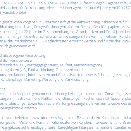
 1 AO, 257 Abs. 1 Nr. 1 und 4, Abs. 4 HGB (Bücher, Aufzeichnungen, Lageberichte, 
elsbücher, für Besteuerung relevanter Unterlagen, etc.) und 6 Jahre gemäß § 257 Ab
(Handelsbriefe). 
 gesetzlichen Vorgaben in Österreich erfolgt die Aufbewahrung insbesondere für 7
chhaltungsunterlagen, Belege/Rechnungen, Konten, Belege, Geschäftspapiere, Aufs
aben, etc.), für 22 Jahre im Zusammenhang mit Grundstücken und für 10 Jahre bei
ammenhang mit elektronisch erbrachten Leistungen, Telekommunikations-, Rundfun
 an Nichtunternehmer in EU-Mitgliedstaaten erbracht werden und für die der Mini-
pruch genommen wird.
chäftsbezogene Verarbeitung
tzlich verarbeiten wir
rtragsdaten (z.B., Vertragsgegenstand, Laufzeit, Kundenkategorie).
hlungsdaten (z.B., Bankverbindung, Zahlungshistorie)
unseren Kunden, Interessenten und Geschäftspartner zwecks Erbringung vertraglich
 Kundenpflege, Marketing, Werbung und Marktforschung.
ting
 von uns in Anspruch genommenen Hosting-Leistungen dienen der Zurverfügungstel
tungen: Infrastruktur- und Plattformdienstleistungen, Rechenkapazität, Speicherpl
erheitsleistungen sowie technische Wartungsleistungen, die wir zum Zwecke des Be
ineangebotes einsetzen. 
bei verarbeiten wir, bzw. unser Hostinganbieter Bestandsdaten, Kontaktdaten, Inhal
zungsdaten, Meta- und Kommunikationsdaten von Kunden, Interessenten und Besuc
neangebotes auf Grundlage unserer berechtigten Interessen an einer effizienten u