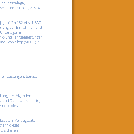
Buchungsbelege, 
s. 1 Nr. 2 und 3, Abs. 4 
 J gemäß § 132 Abs. 1 BAO 
tellung der Einnahmen und 
 Unterlagen im 
k- und Fernsehleistungen, 
One-Stop-Shop (MOSS) in 
er Leistungen, Service 
lung der folgenden 
atz und Datenbankdienste, 
triebs dieses 
tsdaten, Vertragsdaten, 
hern dieses 
nd sicheren 