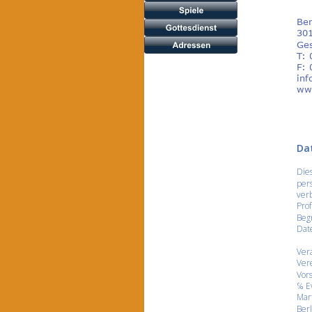
Ber
30
Ges
T: 
F: 
inf
ww
Da
Dies
per
ver
Prof
Begr
Dat
Vera
Ver
Vors
℅ E
Mart
Berl