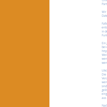
Onli
Part
Wir
Dat
Fall
ent
in d
Fun
Ein
bei 
http
Weit
werd
wer
Lös
Die
Ver
werd
sind
gelö
eing
aus
Nach