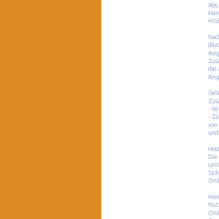
Abs.
Hand
HGB 
Nach
(Bu
Ausg
Zus
die
Ans
Ges
Zusä
- Ve
- Za
von 
und
Hos
Die
Leis
Sich
Onl
Hier
Nut
Onli