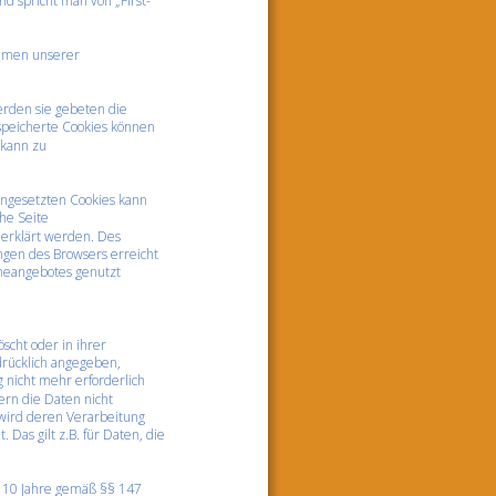
d spricht man von „First-
hmen unserer 
erden sie gebeten die 
speicherte Cookies können 
kann zu 
ngesetzten Cookies kann 
he Seite 
 erklärt werden. Des 
ngen des Browsers erreicht 
ineangebotes genutzt 
cht oder in ihrer 
rücklich angegeben, 
 nicht mehr erforderlich 
rn die Daten nicht 
 wird deren Verarbeitung 
Das gilt z.B. für Daten, die 
r 10 Jahre gemäß §§ 147 