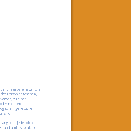
dentifizierbare natürliche 
liche Person angesehen, 
 Namen, zu einer 
 oder mehreren 
ogischen, genetischen, 
on sind.
rgang oder jede solche 
 und umfasst praktisch 