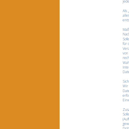
jed
Als 
all
ents
Maß
Nac
Sofe
für 
Ver
von 
rech
Wahr
Int
Date
Sic
Wir 
Dat
erfo
Einw
Zus
Sof
(Auf
gewä
Drit