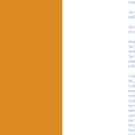
Dat
Sie 
Maß
Sie
ein
Wid
Sie 
Wid
Sie
wid
erfo
Coo
Als 
Coo
ein
inne
Cook
sein
oder
nach
die
Nut
Part