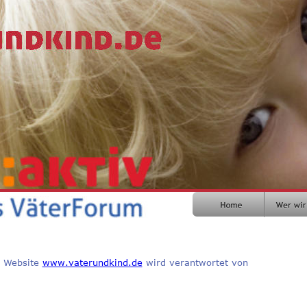
 Website 
www.vaterundkind.de
 wird verantwortet von