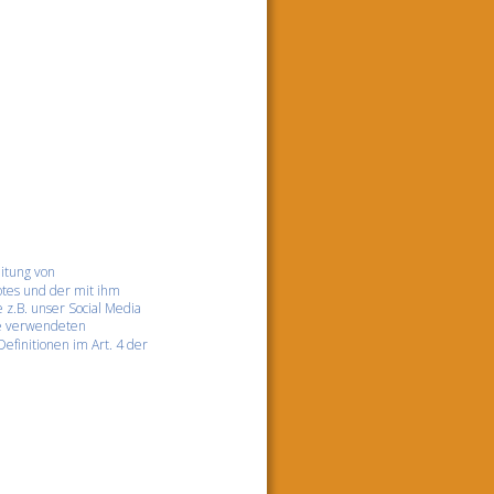
itung von 
tes und der mit ihm 
z.B. unser Social Media 
ie verwendeten 
Definitionen im Art. 4 der 