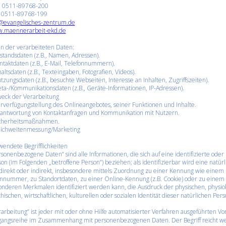
.: 0511-89768-200 
: 0511-89768-199 
o@evangelisches-zentrum.de
.maennerarbeit-ekd.de
en der verarbeiteten Daten:
standsdaten (z.B., Namen, Adressen).
ntaktdaten (z.B., E-Mail, Telefonnummern).
haltsdaten (z.B., Texteingaben, Fotografien, Videos).
tzungsdaten (z.B., besuchte Webseiten, Interesse an Inhalten, Zugriffszeiten).
ta-/Kommunikationsdaten (z.B., Geräte-Informationen, IP-Adressen).
eck der Verarbeitung
rverfügungstellung des Onlineangebotes, seiner Funktionen und Inhalte.
antwortung von Kontaktanfragen und Kommunikation mit Nutzern.
cherheitsmaßnahmen.
ichweitenmessung/Marketing
endete Begrifflichkeiten 
sonenbezogene Daten“ sind alle Informationen, die sich auf eine identifizierte oder i
on (im Folgenden „betroffene Person“) beziehen; als identifizierbar wird eine natür
 direkt oder indirekt, insbesondere mittels Zuordnung zu einer Kennung wie einem
nnummer, zu Standortdaten, zu einer Online-Kennung (z.B. Cookie) oder zu einem
nderen Merkmalen identifiziert werden kann, die Ausdruck der physischen, physiol
hischen, wirtschaftlichen, kulturellen oder sozialen Identität dieser natürlichen Pers
arbeitung“ ist jeder mit oder ohne Hilfe automatisierter Verfahren ausgeführten Vo
gangsreihe im Zusammenhang mit personenbezogenen Daten. Der Begriff reicht weit