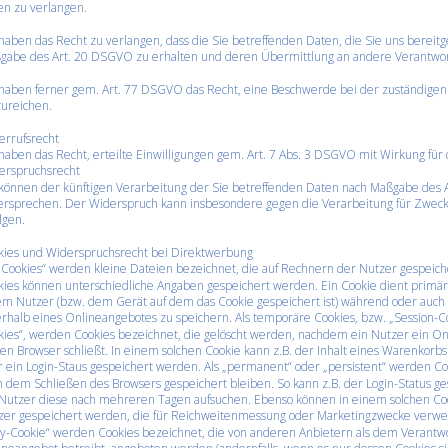
en zu verlangen.
haben das Recht zu verlangen, dass die Sie betreffenden Daten, die Sie uns bereitg
gabe des Art. 20 DSGVO zu erhalten und deren Übermittlung an andere Verantwortl
 haben ferner gem. Art. 77 DSGVO das Recht, eine Beschwerde bei der zuständigen
zureichen.
errufsrecht
haben das Recht, erteilte Einwilligungen gem. Art. 7 Abs. 3 DSGVO mit Wirkung für
erspruchsrecht
 können der künftigen Verarbeitung der Sie betreffenden Daten nach Maßgabe des 
ersprechen. Der Widerspruch kann insbesondere gegen die Verarbeitung für Zwec
lgen.
kies und Widerspruchsrecht bei Direktwerbung
„Cookies“ werden kleine Dateien bezeichnet, die auf Rechnern der Nutzer gespeich
kies können unterschiedliche Angaben gespeichert werden. Ein Cookie dient primär
em Nutzer (bzw. dem Gerät auf dem das Cookie gespeichert ist) während oder auch
rhalb eines Onlineangebotes zu speichern. Als temporäre Cookies, bzw. „Session-Co
ies“, werden Cookies bezeichnet, die gelöscht werden, nachdem ein Nutzer ein On
en Browser schließt. In einem solchen Cookie kann z.B. der Inhalt eines Warenkorb
 ein Login-Staus gespeichert werden. Als „permanent“ oder „persistent“ werden Coo
 dem Schließen des Browsers gespeichert bleiben. So kann z.B. der Login-Status g
 Nutzer diese nach mehreren Tagen aufsuchen. Ebenso können in einem solchen Coo
zer gespeichert werden, die für Reichweitenmessung oder Marketingzwecke verwen
y-Cookie“ werden Cookies bezeichnet, die von anderen Anbietern als dem Verantwor