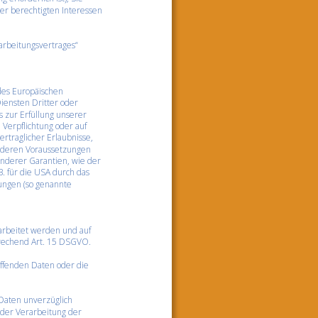
rer berechtigten Interessen 
arbeitungsvertrages“ 
des Europäischen 
ensten Dritter oder 
s zur Erfüllung unserer 
 Verpflichtung oder auf 
rtraglicher Erlaubnisse, 
onderen Voraussetzungen 
onderer Garantien, wie der 
. für die USA durch das 
tungen (so genannte 
arbeitet werden und auf 
prechend Art. 15 DSGVO.
ffenden Daten oder die 
Daten unverzüglich 
der Verarbeitung der 