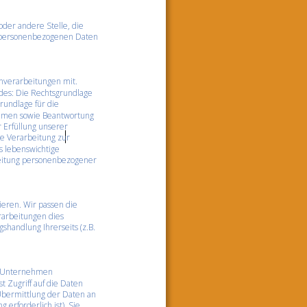
oder andere Stelle, die 
n personenbezogenen Daten 
nverarbeitungen mit. 
ndes: Die Rechtsgrundlage 
grundlage für die 
ahmen sowie Beantwortung 
r Erfüllung unserer 
ie Verarbeitung zur 
s lebenswichtige 
beitung personenbezogener 
ieren. Wir passen die 
arbeitungen dies 
handlung Ihrerseits (z.B. 
d Unternehmen 
t Zugriff auf die Daten 
 Übermittlung der Daten an 
 erforderlich ist), Sie 