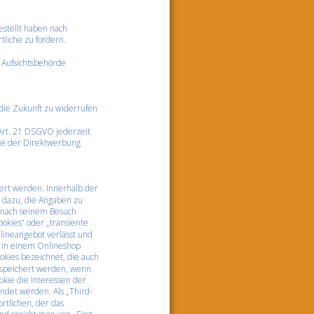
estellt haben nach 
iche zu fordern. 
 Aufsichtsbehörde 
 die Zukunft zu widerrufen
Art. 21 DSGVO jederzeit 
ke der Direktwerbung 
ert werden. Innerhalb der 
 dazu, die Angaben zu 
 nach seinem Besuch 
okies“ oder „transiente 
lineangebot verlässt und 
s in einem Onlineshop 
kies bezeichnet, die auch 
espeichert werden, wenn 
kie die Interessen der 
det werden. Als „Third-
tlichen, der das 