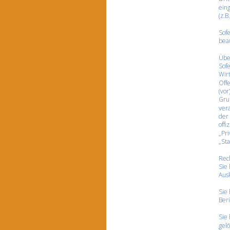
eing
(z.B
Sofe
beau
Über
Sofe
Wir
Offe
(vor
Grun
vera
der 
offi
„Pri
„Sta
Rec
Sie 
Aus
Sie 
Beri
Sie
gel