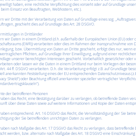
ewilligt haben, eine rechtliche Verpflichtung dies vorsieht oder auf Grundlage unse
. beim Einsatz von Beauftragten, Webhostern, etc.). 
rn wir Dritte mit der Verarbeitung von Daten auf Grundlage eines sog. „Auftragsver
ftragen, geschieht dies auf Grundlage des Art. 28 DSGVO.
mittlungen in Drittländer
rn wir Daten in einem Drittland (d.h. außerhalb der Europäischen Union (EU) oder 
tschaftsraums (EWR)) verarbeiten oder dies im Rahmen der Inanspruchnahme von Di
nlegung, bzw. Übermittlung von Daten an Dritte geschieht, erfolgt dies nur, wenn e
)vertraglichen Pflichten, auf Grundlage Ihrer Einwilligung, aufgrund einer rechtlichen
dlage unserer berechtigten Interessen geschieht. Vorbehaltlich gesetzlicher oder ve
rbeiten oder lassen wir die Daten in einem Drittland nur beim Vorliegen der bes
Art. 44 ff. DSGVO verarbeiten. D.h. die Verarbeitung erfolgt z.B. auf Grundlage bes
ziell anerkannten Feststellung eines der EU entsprechenden Datenschutzniveaus (z.B
vacy Shield“) oder Beachtung offiziell anerkannter spezieller vertraglicher Verpflich
ndardvertragsklauseln“).
hte der betroffenen Personen
haben das Recht, eine Bestätigung darüber zu verlangen, ob betreffende Daten ver
kunft über diese Daten sowie auf weitere Informationen und Kopie der Daten ents
haben entsprechend. Art. 16 DSGVO das Recht, die Vervollständigung der Sie betre
chtigung der Sie betreffenden unrichtigen Daten zu verlangen.
 haben nach Maßgabe des Art. 17 DSGVO das Recht zu verlangen, dass betreffende 
öscht werden, bzw. alternativ nach Maßgabe des Art. 18 DSGVO eine Einschränkung 