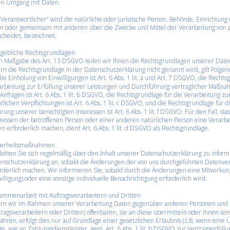
en Umgang mit Daten.
„Verantwortlicher“ wird die natürliche oder juristische Person, Behörde, Einrichtung 
ein oder gemeinsam mit anderen über die Zwecke und Mittel der Verarbeitung vo
cheidet, bezeichnet.
gebliche Rechtsgrundlagen
h Maßgabe des Art. 13 DSGVO teilen wir Ihnen die Rechtsgrundlagen unserer Date
rn die Rechtsgrundlage in der Datenschutzerklärung nicht genannt wird, gilt Folge
die Einholung von Einwilligungen ist Art. 6 Abs. 1 lit. a und Art. 7 DSGVO, die Rechts
arbeitung zur Erfüllung unserer Leistungen und Durchführung vertraglicher Maßn
Anfragen ist Art. 6 Abs. 1 lit. b DSGVO, die Rechtsgrundlage für die Verarbeitung zu
tlichen Verpflichtungen ist Art. 6 Abs. 1 lit. c DSGVO, und die Rechtsgrundlage für d
ung unserer berechtigten Interessen ist Art. 6 Abs. 1 lit. f DSGVO. Für den Fall, das
eressen der betroffenen Person oder einer anderen natürlichen Person eine Verar
n erforderlich machen, dient Art. 6 Abs. 1 lit. d DSGVO als Rechtsgrundlage.
herheitsmaßnahmen
bitten Sie sich regelmäßig über den Inhalt unserer Datenschutzerklärung zu inform
enschutzerklärung an, sobald die Änderungen der von uns durchgeführten Datenver
rderlich machen. Wir informieren Sie, sobald durch die Änderungen eine Mitwirkungs
illigung) oder eine sonstige individuelle Benachrichtigung erforderlich wird.
ammenarbeit mit Auftragsverarbeitern und Dritten
ern wir im Rahmen unserer Verarbeitung Daten gegenüber anderen Personen un
tragsverarbeitern oder Dritten) offenbaren, sie an diese übermitteln oder ihnen sons
hren, erfolgt dies nur auf Grundlage einer gesetzlichen Erlaubnis (z.B. wenn eine
te, wie an Zahlungsdienstleister, gem. Art. 6 Abs. 1 lit. b DSGVO zur Vertragserfüllung