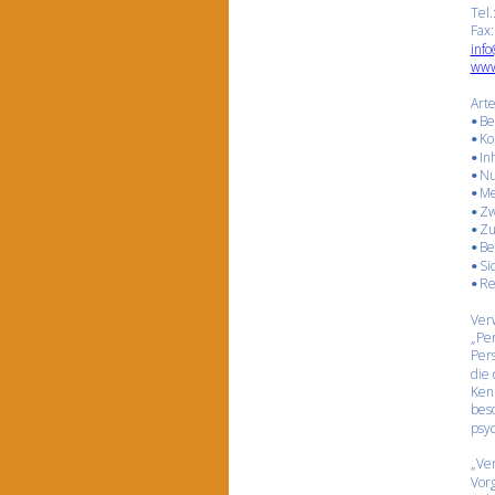
Tel
Fax
inf
www
Art
Be
•
Ko
•
In
•
Nu
•
Me
•
Zw
•
Zu
•
Be
•
Si
•
Re
•
Verw
„Per
Pers
die
Ken
beso
psyc
„Ver
Vor