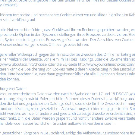
neangebot betreibt, angeboten werden (andernfalls, wenn es nur dessen Cookies sin
y Cookies“).
 können temporäre und permanente Cookies einsetzen und klären hierüber im Ra
enschutzerklärung auf.
s die Nutzer nicht möchten, dass Cookies auf ihrem Rechner gespeichert werden, w
sprechende Option in den Systemeinstellungen ihres Browsers zu deaktivieren. Ge
en Systemeinstellungen des Browsers gelöscht werden. Der Ausschluss von Cookies 
ktionseinschränkungen dieses Onlineangebotes führen.
 genereller Widerspruch gegen den Einsatz der zu Zwecken des Onlinemarketing ei
einer Vielzahl der Dienste, vor allem im Fall des Trackings, über die US-amerikanisc
://www.aboutads.info/choices/ oder die EU-Seite http://www.youronlinechoices.com/
eren kann die Speicherung von Cookies mittels deren Abschaltung in den Einstellu
en. Bitte beachten Sie, dass dann gegebenenfalls nicht alle Funktionen dieses Onl
den können.
chung von Daten
 von uns verarbeiteten Daten werden nach Maßgabe der Art. 17 und 18 DSGVO gelös
arbeitung eingeschränkt. Sofern nicht im Rahmen dieser Datenschutzerklärung ausd
en die bei uns gespeicherten Daten gelöscht, sobald sie für ihre Zweckbestimmung
 und der Löschung keine gesetzlichen Aufbewahrungspflichten entgegenstehen. Sofe
scht werden, weil sie für andere und gesetzlich zulässige Zwecke erforderlich sind,
eschränkt. D.h. die Daten werden gesperrt und nicht für andere Zwecke verarbeitet. 
 handels- oder steuerrechtlichen Gründen aufbewahrt werden müssen.
 gesetzlichen Vorgaben in Deutschland, erfolgt die Aufbewahrung insbesondere fü